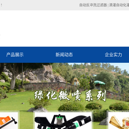
!
自动反冲洗过滤器
|
滴灌自动化
产品展示
新闻动态
企业实力
西省自动化控制系统
自动反冲洗过滤器动态
陕西省管材管件
自动反冲洗过滤器资讯
陕西省滴灌设备
技术中心
陕西省微喷设备
陕西省喷灌设备
陕西省过滤设备