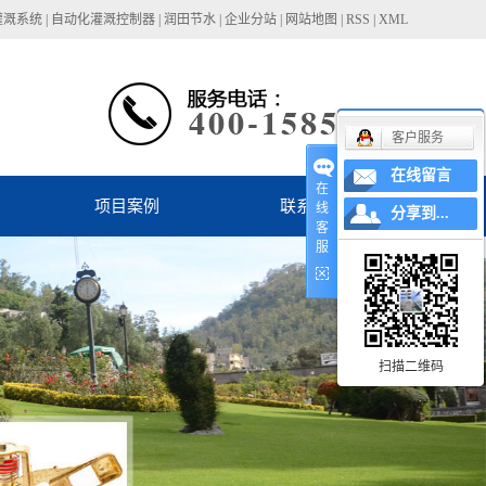
灌溉系统
|
自动化灌溉控制器
|
润田节水
|
企业分站
|
网站地图
|
RSS
|
XML
客户服务
在线留言
在
项目案例
联系我们
线
分享到...
客
服
扫描二维码