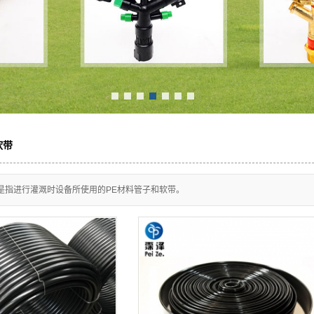
陕西省施肥设备
西省阀门及配套设备
1
2
3
4
5
6
7
软带
带是指进行灌溉时设备所使用的PE材料管子和软带。