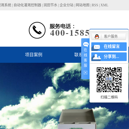
灌溉系统
|
自动化灌溉控制器
|
润田节水
|
企业分站
|
网站地图
|
RSS
|
XML
客户服务
在线留言
在
项目案例
联系我们
线
分享到...
客
服
扫描二维码