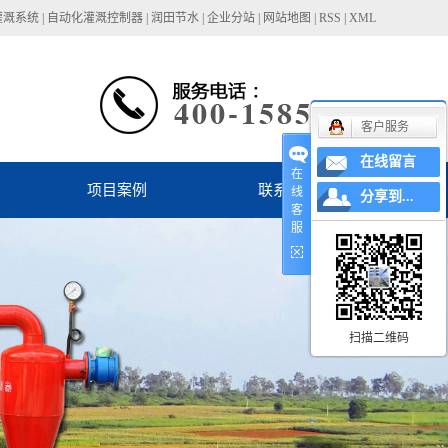
灌溉系统
|
自动化灌溉控制器
|
润田节水
|
企业分站
|
网站地图
|
RSS
|
XML
客户服务
在线留言
在
项目案例
联系我们
线
分享到...
客
服
扫描二维码