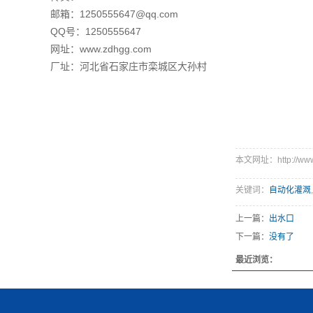
邮箱：1250555647@qq.com
QQ号：1250555647
网址：
www.zdhgg.com
厂址：河北省石家庄市栾城区大孙村
本文网址：http://www.z
关键词：
自动化灌溉
,
上一篇：
出水口
下一篇：
没有了
最近浏览：