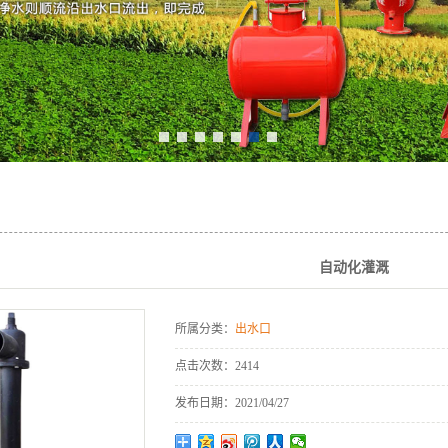
施肥设备
阀门及配套设备
1
2
3
4
5
6
7
自动化灌溉
所属分类：
出水口
点击次数：
2414
发布日期：
2021/04/27