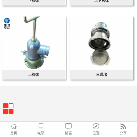
下阀体
上下阀体
上阀体
三通堵
首页
电话
留言
位置
分享